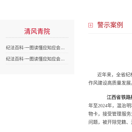
警示案例
清风青院
纪法百科·一图读懂应知应会…
纪法百科·一图读懂应知应会…
近年来，全省纪
作风建设高质量发展
江西省铁路
年至2024年，温
物卡
，接受
管理服务
问题
，被
开除党籍
、