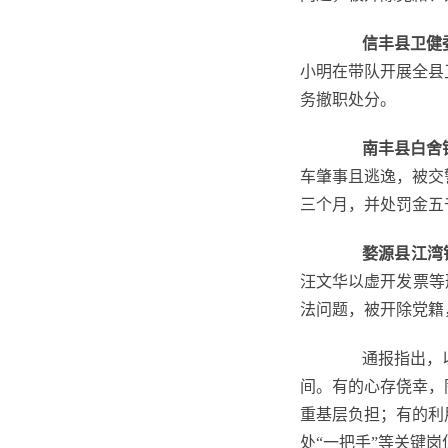
信丰县卫健
小明在带队开展全县
务撤职处分。
南丰县白舍
车肇事且逃逸，被交
三个月，并处罚金五
婺源县江湾
汪文华以虚开发票等
法问题，被
开除党籍
通报指出，
间。有的心存侥幸，
重基层负担；有的利
处“一把手”等关键