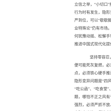
立信之举，“小切口
行为时有发生，隐形
严到位，可以“歇歇
业特殊论”仍有市场
何犹豫动摇、松懈手
推进中国式现代化提
坚持零容忍，重
便可能死灰复燃，必
点，必须铁心硬手推
隐形变异问题是“四
“吃公函”、“吃食堂
题，哪怕不正之风有
强烈，必须严抓不放